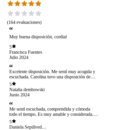
(
164
evaluaciones
)
Muy buena disposición, cordial
5
Francisca Fuentes
Julio 2024
Excelente disposición. Me sentí muy acogida y
escuchada. Carolina tuvo una disposición de
apertura todo el tiempo. Muchas gracias
5
Natalia dembowski
Junio 2024
Me sentí escuchada, comprendida y cómoda
todo el tiempo. Es muy amable y considerada.
Da instrucciones claras y se asegura de que las
5
entiendas. Considero que mi evaluación fue
Daniela Sepúlveda
super completa ya que abarcó un poco más allá