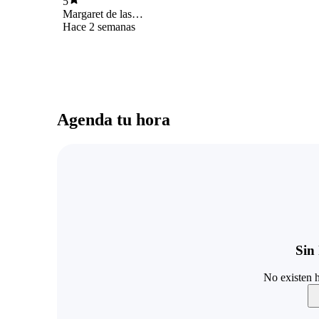
5
Margaret de las
Mercedes González
Hace 2 semanas
Pino
Agenda tu hora
Sin 
No existen h