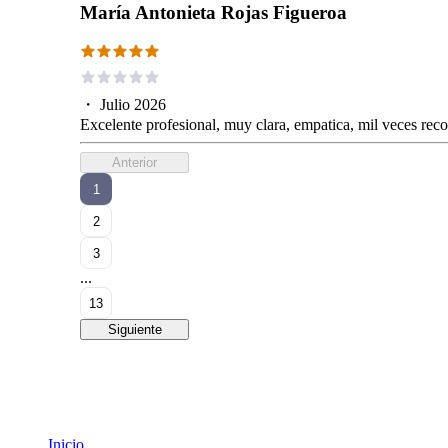
María Antonieta Rojas Figueroa
・
Julio 2026
Excelente profesional, muy clara, empatica, mil veces re
Anterior
1
2
3
...
13
Siguiente
Inicio