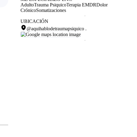
Adulto
Trauma Psiquico
Terapia EMDR
Dolor
Crónico
Somatizaciones
UBICACIÓN
@aquihablodetraumapsiquico
.