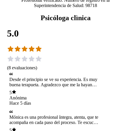
Profesional verificado. Número de registro en la
Superintendencia de Salud: 98718
Psicóloga clìnica
5.0
(
8
evaluaciones
)
Desde el principio se ve su experiencia. Es muy
buena terapueta. Agradezco que me la hayan
recomendado.
5
Anónima
Hace 5 días
Mónica es una profesional íntegra, atenta, que te
acompaña en cada paso del proceso. Te escucha
dando soporte y, a la vez, también te guía con
5