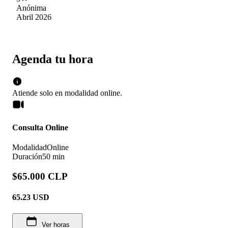
más dirección, en caso de ser necesario. Es la
Anónima
mejor experiencia que he tenido en cuanto a
Abril 2026
atención psicológica. Con su apoyo siento que
he sanado y crecido. Gracias, Mónica.
Agenda tu hora
Atiende solo en
modalidad
online
.
Consulta Online
Modalidad
Online
Duración
50 min
$65.000 CLP
65.23
USD
Ver horas