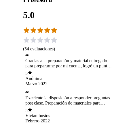
5.0
(
54
evaluaciones
)
Gracias a la preparación y material entregado
para prepararme por mi cuenta, logré un puntaje
obtener una banda de 7, más alto que lo
5
solicitado para mis aplicaciones
Anónima
Marzo 2022
Excelente la disposición a responder preguntas
post clase. Preparación de materiales para
explicar y ejercitar por mi cuenta y entrega más
5
enlaces para poder seguir practicando
Vivían bustos
Febrero 2022