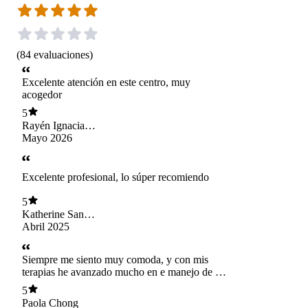
(
84
evaluaciones
)
Excelente atención en este centro, muy
acogedor
5
Rayén Ignacia
Arevalo Reiher
Mayo 2026
Excelente profesional, lo súper recomiendo
5
Katherine San
Martin Torres
Abril 2025
Siempre me siento muy comoda, y con mis
terapias he avanzado mucho en e manejo de mis
emociones y situaciones. Le agradezco
5
sinceramente al profesional
Paola Chong