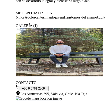
con su desarrollo integral y bienestar a largo plazo
ME ESPECIALIZO EN...
Niños
Adolescentes
Infantojuvenil
Trastornos del ánimo
Adult
GALERÍA
(
1
)
CONTACTO
+56
9
6761
2509
Las Araucarias 395, Valdivia, Chile
.
Isla Teja