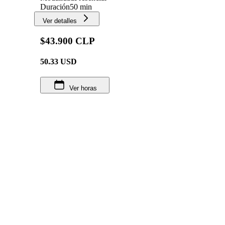
Duración
50 min
Ver detalles
$43.900 CLP
50.33
USD
Ver horas