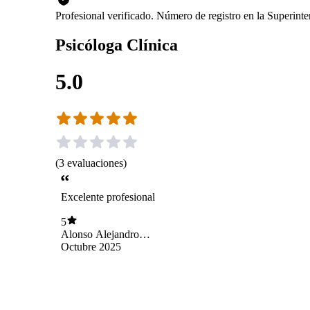
Profesional verificado. Número de registro en la Superin
Psicóloga Clínica
5.0
(
3
evaluaciones
)
Excelente profesional
5
Alonso Alejandro
Vega Contreras
Octubre 2025