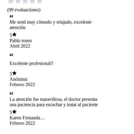
(
99
evaluaciones
)
Me sentí muy cómodo y relajado, excelente
atención
5
Pablo rosen
Abril 2022
Excelente profesional!!
5
Anónima
Febrero 2022
La atención fue maravillosa, el doctor presenta
una paciencia para escuchar y tratar al paciente
5
Karen Fernanda
Osorio Salazar
Febrero 2022