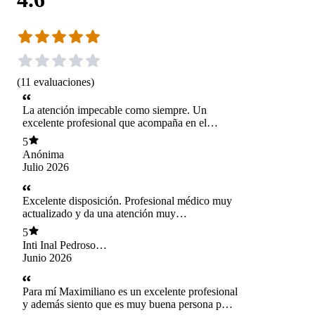
(
11
evaluaciones
)
La atención impecable como siempre. Un
excelente profesional que acompaña en el
proceso terapéutico con mucha dedicación. Muy
5
agradecida de este camino que he recorrido
Anónima
junto al gran doctor Maximiliano.
Julio 2026
Excelente disposición. Profesional médico muy
actualizado y da una atención muy
personalizada. Desde que le atiendo con él he
5
solucionado problemas que no había podido
Inti Inal Pedroso
solucionar por años.
Rovira
Junio 2026
Para mí Maximiliano es un excelente profesional
y además siento que es muy buena persona por