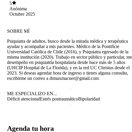
lo que hay un complemento buenísimo. Cada
5
sesión me ayuda a mejorar, sentirme más plena y
Anónima
he notado un crecimiento a nivel personal lo que
Octubre 2025
me hace a estar cada día más bien en todos los
sentidos. Muy agradecida. 100% recomendado.
SOBRE MÍ
Psiquiatra de adultos, busco desde la mirada médica y terapéutica
ayudar y acompañar a mis pacientes. Médico de la Pontificie
Universidad Católica de Chile (2016), y Psiquiatra egresado de la
misma institución (2020). Trabajo en sector público y particular, me
desempeño en psiquiatría hospitalaria desde hace más de 5 años
(UHCIP Hospital de La Florida), y en la red UC Christus desde el
2023. Si deseas agendar hora de ingreso o tienes alguna consulta,
escribirme un correo a drmaxmacuer@gmail.com
ME ESPECIALIZO EN...
Déficit atencional
Estrés postraumático
Bipolaridad
Agenda tu hora