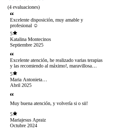
(
4
evaluaciones
)
Excelente disposición, muy amable y
profesional ☺️
5
Katalina Montecinos
Septiembre 2025
Excelente atención, he realizado varias terapias
y las recomiendo al máximo!, maravillosa
profesional, mucho conocimiento y
5
preocupación en cada sesión. Transmite muy
Maria Antonieta
buena energía
Alemany Rivas
Abril 2025
Muy buena atención, y volvería si o sii!
5
Mariajesus Apraiz
Octubre 2024