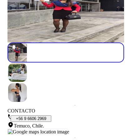
CONTACTO
+56
9
6606
2969
Temuco, Chile
.