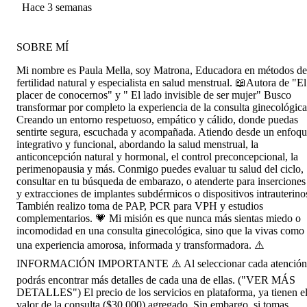
muy cálida y amorosa, entregando un espacio
Hace 3 semanas
100% seguro .
SOBRE MÍ
Mi nombre es Paula Mella, soy Matrona, Educadora en métodos de
fertilidad natural y especialista en salud menstrual. 📖Autora de "El
placer de conocernos" y " El lado invisible de ser mujer" Busco
transformar por completo la experiencia de la consulta ginecológica
Creando un entorno respetuoso, empático y cálido, donde puedas
sentirte segura, escuchada y acompañada. Atiendo desde un enfoq
integrativo y funcional, abordando la salud menstrual, la
anticoncepción natural y hormonal, el control preconcepcional, la
perimenopausia y más. Conmigo puedes evaluar tu salud del ciclo,
consultar en tu búsqueda de embarazo, o atenderte para inserciones
y extracciones de implantes subdérmicos o dispositivos intrauterino
También realizo toma de PAP, PCR para VPH y estudios
complementarios. 💗 Mi misión es que nunca más sientas miedo o
incomodidad en una consulta ginecológica, sino que la vivas como
una experiencia amorosa, informada y transformadora. ⚠️
INFORMACIÓN IMPORTANTE ⚠️ Al seleccionar cada atención
podrás encontrar más detalles de cada una de ellas. ("VER MÁS
DETALLES") El precio de los servicios en plataforma, ya tienen e
valor de la consulta ($30.000) agregado. Sin embargo, si tomas