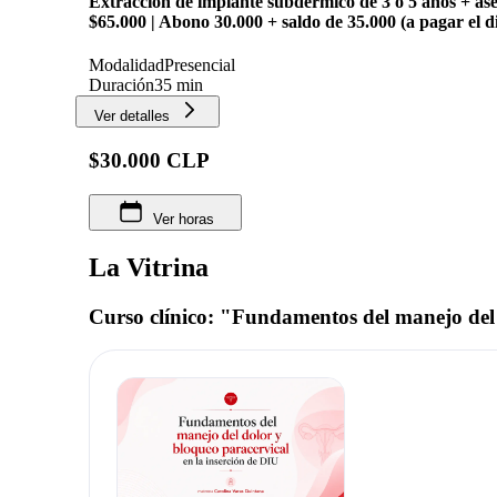
Extracción de implante subdermico de 3 o 5 años + ases
$65.000 | Abono 30.000 + saldo de 35.000 (a pagar el di
Modalidad
Presencial
Duración
35 min
Ver detalles
$30.000 CLP
Ver horas
La Vitrina
Curso clínico: "Fundamentos del manejo del 