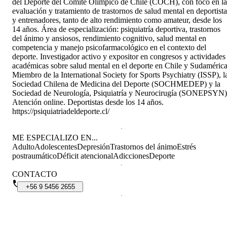
del Deporte del Comité Olímpico de Chile (COCH), con foco en la
evaluación y tratamiento de trastornos de salud mental en deportista
y entrenadores, tanto de alto rendimiento como amateur, desde los
14 años. Área de especialización: psiquiatría deportiva, trastornos
del ánimo y ansiosos, rendimiento cognitivo, salud mental en
competencia y manejo psicofarmacológico en el contexto del
deporte. Investigador activo y expositor en congresos y actividades
académicas sobre salud mental en el deporte en Chile y Sudamérica
Miembro de la International Society for Sports Psychiatry (ISSP), l
Sociedad Chilena de Medicina del Deporte (SOCHMEDEP) y la
Sociedad de Neurología, Psiquiatría y Neurocirugía (SONEPSYN)
Atención online. Deportistas desde los 14 años.
https://psiquiatriadeldeporte.cl/
ME ESPECIALIZO EN...
Adulto
Adolescentes
Depresión
Trastornos del ánimo
Estrés
postraumático
Déficit atencional
Adicciones
Deporte
CONTACTO
+56
9
5456
2655