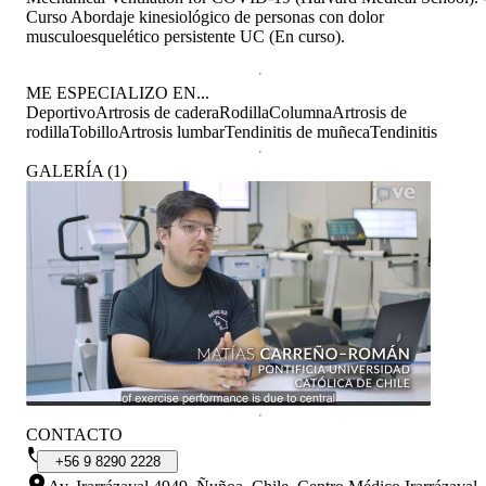
Curso Abordaje kinesiológico de personas con dolor
musculoesquelético persistente UC (En curso).
ME ESPECIALIZO EN...
Deportivo
Artrosis de cadera
Rodilla
Columna
Artrosis de
rodilla
Tobillo
Artrosis lumbar
Tendinitis de muñeca
Tendinitis
GALERÍA
(
1
)
CONTACTO
+56
9
8290
2228