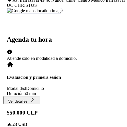
Av. Irarrázaval 4949, Ñuñoa, Chile
.
Centro Médico Irarrázaval
UC CHRISTUS
Agenda tu hora
Atiende solo en
modalidad
a domicilio
.
Evaluación y primera sesión
Modalidad
Domicilio
Duración
60 min
Ver detalles
$50.000 CLP
56.23
USD