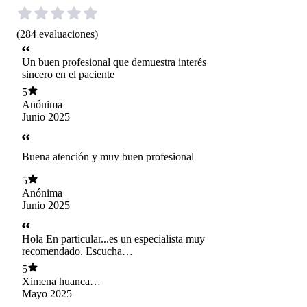
(
284
evaluaciones
)
Un buen profesional que demuestra interés
sincero en el paciente
5
Anónima
Junio 2025
Buena atención y muy buen profesional
5
Anónima
Junio 2025
Hola En particular...es un especialista muy
recomendado. Escucha
atentamente..ayuda..muchisimo...se nota su
5
profesionalismo... Tambien destacar su
Ximena huanca
amabilidad al escuchar y hablar. Es muy
veliz
Mayo 2025
completo.