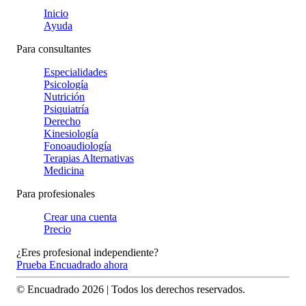
Inicio
Ayuda
Para consultantes
Especialidades
Psicología
Nutrición
Psiquiatría
Derecho
Kinesiología
Fonoaudiología
Terapias Alternativas
Medicina
Para profesionales
Crear una cuenta
Precio
¿Eres profesional independiente?
Prueba Encuadrado ahora
© Encuadrado
2026
| Todos los derechos reservados.