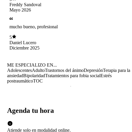
100%
Freddy Sandoval
Mayo 2026
mucho bueno, profesional
5
Daniel Lucero
Diciembre 2025
ME ESPECIALIZO EN...
Adolescentes
Adulto
Trastornos del ánimo
Depresión
Terapia para la
ansiedad
Bipolaridad
Tratamientos para fobia social
Estrés
postraumático
TOC
Agenda tu hora
Atiende solo en
modalidad
online
.