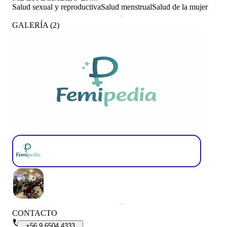
Salud sexual y reproductiva
Salud menstrual
Salud de la mujer
GALERÍA
(
2
)
CONTACTO
+56
9
6504
4333