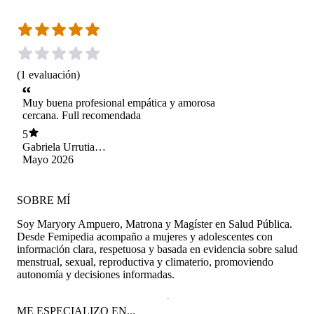
(
1
evaluación
)
Muy buena profesional empática y amorosa
cercana. Full recomendada
5
Gabriela Urrutia
Stange
Mayo 2026
SOBRE MÍ
Soy Maryory Ampuero, Matrona y Magíster en Salud Pública.
Desde Femipedia acompaño a mujeres y adolescentes con
información clara, respetuosa y basada en evidencia sobre salud
menstrual, sexual, reproductiva y climaterio, promoviendo
autonomía y decisiones informadas.
ME ESPECIALIZO EN...