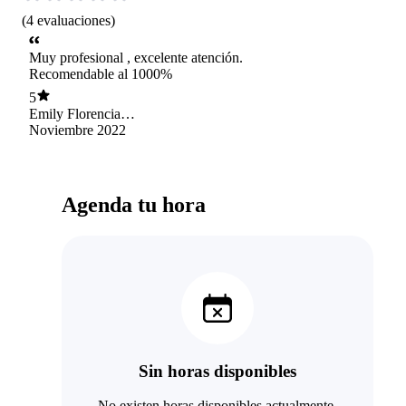
(
4
evaluaciones
)
Muy profesional , excelente atención.
Recomendable al 1000%
5
Emily Florencia
Olguín Cifuentes
Noviembre 2022
Agenda tu hora
Sin horas disponibles
No existen horas disponibles actualmente.