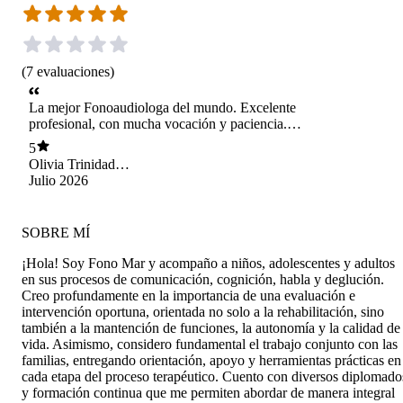
(
7
evaluaciones
)
La mejor Fonoaudiologa del mundo. Excelente
profesional, con mucha vocación y paciencia.
Mi hija ha avanzado considerablemente desde
5
que está en su terapia con ella, además que
Olivia Trinidad
disfruta de sus sesiones.
Marileo Araya
Julio 2026
SOBRE MÍ
¡Hola! Soy Fono Mar y acompaño a niños, adolescentes y adultos
en sus procesos de comunicación, cognición, habla y deglución.
Creo profundamente en la importancia de una evaluación e
intervención oportuna, orientada no solo a la rehabilitación, sino
también a la mantención de funciones, la autonomía y la calidad de
vida. Asimismo, considero fundamental el trabajo conjunto con las
familias, entregando orientación, apoyo y herramientas prácticas en
cada etapa del proceso terapéutico. Cuento con diversos diplomado
y formación continua que me permiten abordar de manera integral