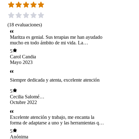
(
18
evaluaciones
)
Maritza es genial. Sus terapias me han ayudado
mucho en todo ámbito de mi vida. La
recomiendo 100%.
5
Carol Candia
Mayo 2023
Siempre dedicada y atenta, excelente atención
5
Cecilia Salomé
Pérez Elzo
Octubre 2022
Excelente atención y trabajo, me encanta la
forma de adaptarse a uno y las herramientas que
entrega
5
Anónima