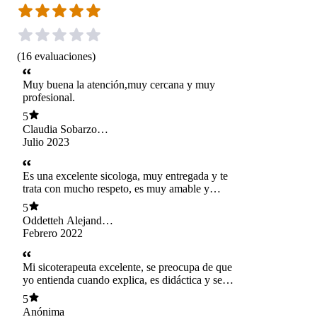
(
16
evaluaciones
)
Muy buena la atención,muy cercana y muy
profesional.
5
Claudia Sobarzo
reyes
Julio 2023
Es una excelente sicologa, muy entregada y te
trata con mucho respeto, es muy amable y
enseña con mucha claridad, la recomiendo al
5
100%
Oddetteh Alejandra
barría Rivas
Febrero 2022
Mi sicoterapeuta excelente, se preocupa de que
yo entienda cuando explica, es didáctica y se
toma toma todo el tiempo necesario para llevar a
5
cabo la sesión.
Anónima