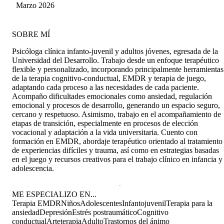
a cualquier solicitud. Estoy muy contenta de que
Aldunate Mengual
Marzo 2026
me la hayan recomendado, sin duda la
recomendaría para que todos puedan conocer la
gran profesional que es!
SOBRE MÍ
Psicóloga clínica infanto-juvenil y adultos jóvenes, egresada de la
Universidad del Desarrollo. Trabajo desde un enfoque terapéutico
flexible y personalizado, incorporando principalmente herramientas
de la terapia cognitivo-conductual, EMDR y terapia de juego,
adaptando cada proceso a las necesidades de cada paciente.
Acompaño dificultades emocionales como ansiedad, regulación
emocional y procesos de desarrollo, generando un espacio seguro,
cercano y respetuoso. Asimismo, trabajo en el acompañamiento de
etapas de transición, especialmente en procesos de elección
vocacional y adaptación a la vida universitaria. Cuento con
formación en EMDR, abordaje terapéutico orientado al tratamiento
de experiencias difíciles y trauma, así como en estrategias basadas
en el juego y recursos creativos para el trabajo clínico en infancia y
adolescencia.
ME ESPECIALIZO EN...
Terapia EMDR
Niños
Adolescentes
Infantojuvenil
Terapia para la
ansiedad
Depresión
Estrés postraumático
Cognitivo
conductual
Arteterapia
Adulto
Trastornos del ánimo