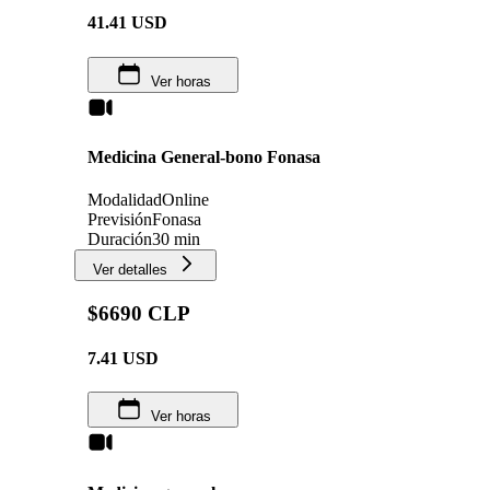
41.41
USD
Ver horas
Medicina General-bono Fonasa
Modalidad
Online
Previsión
Fonasa
Duración
30 min
Ver detalles
$6690 CLP
7.41
USD
Ver horas