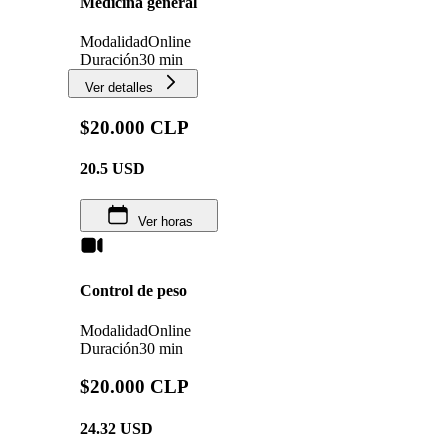
Medicina general
Modalidad
Online
Duración
30 min
Ver detalles
$20.000 CLP
20.5
USD
Ver horas
Control de peso
Modalidad
Online
Duración
30 min
$20.000 CLP
24.32
USD