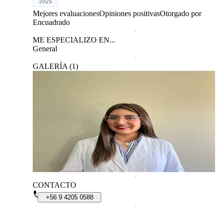
Mejores evaluaciones
Opiniones positivas
Otorgado por
Encuadrado
ME ESPECIALIZO EN...
General
GALERÍA
(
1
)
CONTACTO
+56
9
4205
0588