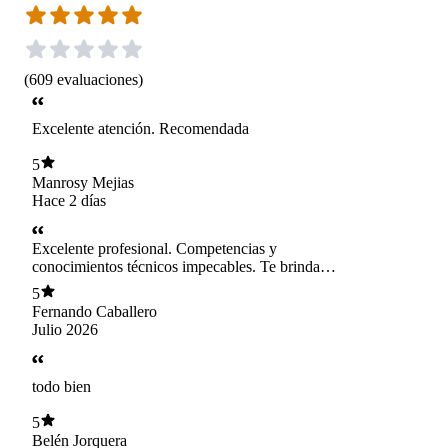
(
609
evaluaciones
)
Excelente atención. Recomendada
5
Manrosy Mejias
Hace 2 días
Excelente profesional. Competencias y
conocimientos técnicos impecables. Te brinda
un espacio seguro, sin juicios, donde uno se
5
siente realmente apoyado en el proceso.
Fernando Caballero
Julio 2026
todo bien
5
Belén Jorquera