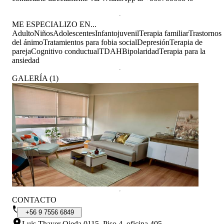
ME ESPECIALIZO EN...
Adulto
Niños
Adolescentes
Infantojuvenil
Terapia familiar
Trastornos
del ánimo
Tratamientos para fobia social
Depresión
Terapia de
pareja
Cognitivo conductual
TDAH
Bipolaridad
Terapia para la
ansiedad
GALERÍA
(
1
)
CONTACTO
+56
9
7556
6849
Luis Thayer Ojeda 0115
.
Piso 4, oficina 405