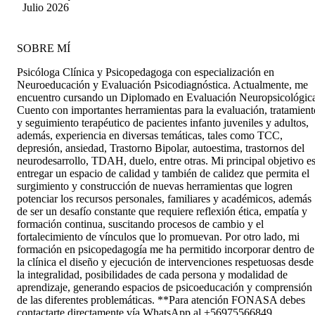
Julio 2026
SOBRE MÍ
Psicóloga Clínica y Psicopedagoga con especialización en
Neuroeducación y Evaluación Psicodiagnóstica. Actualmente, me
encuentro cursando un Diplomado en Evaluación Neuropsicológic
Cuento con importantes herramientas para la evaluación, tratamient
y seguimiento terapéutico de pacientes infanto juveniles y adultos,
además, experiencia en diversas temáticas, tales como TCC,
depresión, ansiedad, Trastorno Bipolar, autoestima, trastornos del
neurodesarrollo, TDAH, duelo, entre otras. Mi principal objetivo e
entregar un espacio de calidad y también de calidez que permita el
surgimiento y construcción de nuevas herramientas que logren
potenciar los recursos personales, familiares y académicos, además
de ser un desafío constante que requiere reflexión ética, empatía y
formación continua, suscitando procesos de cambio y el
fortalecimiento de vínculos que lo promuevan. Por otro lado, mi
formación en psicopedagogía me ha permitido incorporar dentro de
la clínica el diseño y ejecución de intervenciones respetuosas desde
la integralidad, posibilidades de cada persona y modalidad de
aprendizaje, generando espacios de psicoeducación y comprensión
de las diferentes problemáticas. **Para atención FONASA debes
contactarte directamente vía WhatsApp al +56975566849