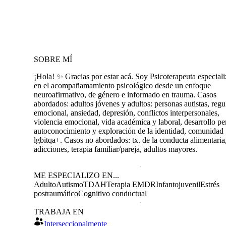
SOBRE MÍ
¡Hola! ✨ Gracias por estar acá. Soy Psicoterapeuta especial
en el acompañamamiento psicológico desde un enfoque
neuroafirmativo, de género e informado en trauma. Casos
abordados: adultos jóvenes y adultos: personas autistas, regu
emocional, ansiedad, depresión, conflictos interpersonales,
violencia emocional, vida académica y laboral, desarrollo pe
autoconocimiento y exploración de la identidad, comunidad
lgbitqa+. Casos no abordados: tx. de la conducta alimentaria
adicciones, terapia familiar/pareja, adultos mayores.
ME ESPECIALIZO EN...
Adulto
Autismo
TDAH
Terapia EMDR
Infantojuvenil
Estrés
postraumático
Cognitivo conductual
TRABAJA EN
Interseccionalmente