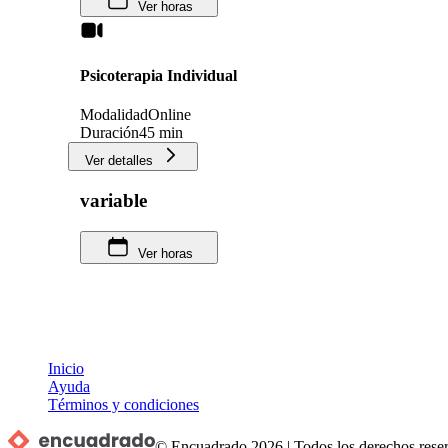
Ver horas
Psicoterapia Individual
Modalidad
Online
Duración
45 min
Ver detalles
variable
Ver horas
Inicio
Ayuda
Términos y condiciones
© Encuadrado
2026
|
Todos los derechos rese