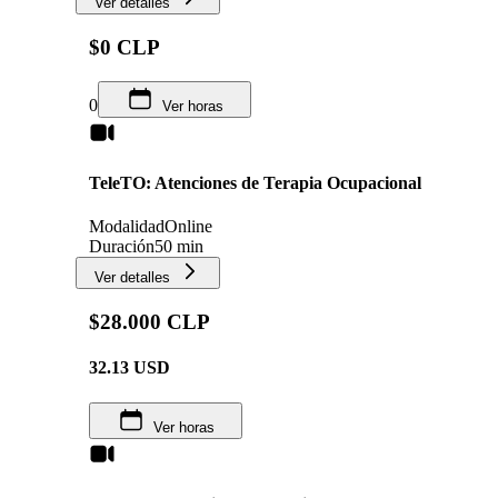
Ver detalles
$0 CLP
0
Ver horas
TeleTO: Atenciones de Terapia Ocupacional
Modalidad
Online
Duración
50 min
Ver detalles
$28.000 CLP
32.13
USD
Ver horas