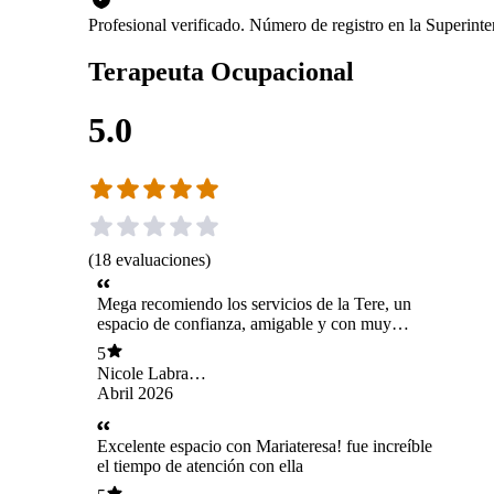
Profesional verificado. Número de registro en la Superin
Terapeuta Ocupacional
5.0
(
18
evaluaciones
)
Mega recomiendo los servicios de la Tere, un
espacio de confianza, amigable y con muy
buena disposición, el acompañamiento es genial
5
y cercano🩷
Nicole Labra
Urtubia
Abril 2026
Excelente espacio con Mariateresa! fue increíble
el tiempo de atención con ella