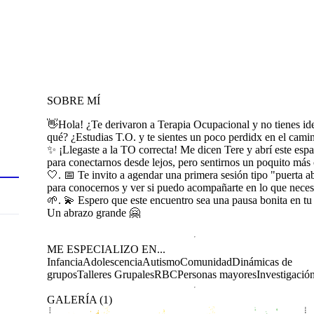
SOBRE MÍ
👋Hola! ¿Te derivaron a Terapia Ocupacional y no tienes id
qué? ¿Estudias T.O. y te sientes un poco perdidx en el cami
✨ ¡Llegaste a la TO correcta! Me dicen Tere y abrí este espa
para conectarnos desde lejos, pero sentirnos un poquito más
🤍. 📅 Te invito a agendar una primera sesión tipo "puerta ab
para conocernos y ver si puedo acompañarte en lo que neces
🌱. 💫 Espero que este encuentro sea una pausa bonita en tu 
Un abrazo grande 🤗
ME ESPECIALIZO EN...
Infancia
Adolescencia
Autismo
Comunidad
Dinámicas de
grupos
Talleres Grupales
RBC
Personas mayores
Investigació
GALERÍA
(
1
)