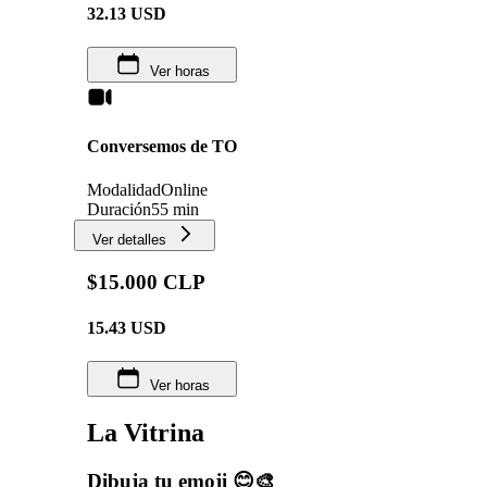
32.13
USD
Ver horas
Conversemos de TO
Modalidad
Online
Duración
55 min
Ver detalles
$15.000 CLP
15.43
USD
Ver horas
La Vitrina
Dibuja tu emoji 😊🎨