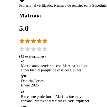
Profesional verificado. Número de registro en la Superin
Matrona
5.0
(
43
evaluaciones
)
Me encanto atenderme con Mariana, explica
super bien el porque de casa cosa, super
amorosa. Agradezco su sinceridad con respecto
5
al tratamiento que me dio otro profesional y el
Daniela Cortes
buscar soluciones rapidas a mi caso.
Saavedra
Enero 2026
Excelente profesional! Mariana fue muy
cercana, profesional y clara en cada explicación.
Se tomó el tiempo de resolver todas mis dudas.