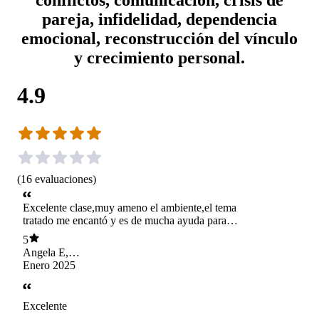
pareja, infidelidad, dependencia
emocional, reconstrucción del vínculo
y crecimiento personal.
4.9
(
16
evaluaciones
)
Excelente clase,muy ameno el ambiente,el tema
tratado me encantó y es de mucha ayuda para
canalizar mis metas ,un abrazo y continúa así
5
Angela E,
Avendaño M
Enero 2025
Excelente