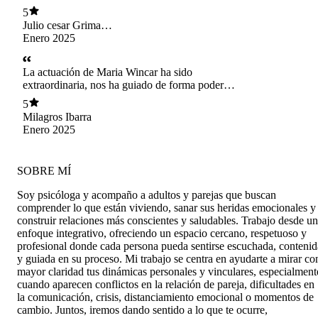
5
Julio cesar Griman
coronel
Enero 2025
La actuación de Maria Wincar ha sido
extraordinaria, nos ha guiado de forma poderosa
pero sencilla, con humildad y conocimiento, sin
5
pretensiones. Se mantuvo siempre cercana y
Milagros Ibarra
sobretodo fue evidente la pasión, la vocación y
Enero 2025
el gusto ante la retroalimentación. Encantada.
SOBRE MÍ
Soy psicóloga y acompaño a adultos y parejas que buscan
comprender lo que están viviendo, sanar sus heridas emocionales y
construir relaciones más conscientes y saludables. Trabajo desde un
enfoque integrativo, ofreciendo un espacio cercano, respetuoso y
profesional donde cada persona pueda sentirse escuchada, contenid
y guiada en su proceso. Mi trabajo se centra en ayudarte a mirar co
mayor claridad tus dinámicas personales y vinculares, especialment
cuando aparecen conflictos en la relación de pareja, dificultades en
la comunicación, crisis, distanciamiento emocional o momentos de
cambio. Juntos, iremos dando sentido a lo que te ocurre,