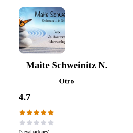
Maite Schweinitz N.
Otro
4.7
(
3
evaluaciones
)