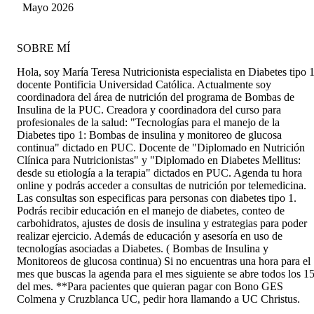
Saldaña
Mayo 2026
SOBRE MÍ
Hola, soy María Teresa Nutricionista especialista en Diabetes tipo 1
docente Pontificia Universidad Católica. Actualmente soy
coordinadora del área de nutrición del programa de Bombas de
Insulina de la PUC. Creadora y coordinadora del curso para
profesionales de la salud: "Tecnologías para el manejo de la
Diabetes tipo 1: Bombas de insulina y monitoreo de glucosa
continua" dictado en PUC. Docente de "Diplomado en Nutrición
Clínica para Nutricionistas" y "Diplomado en Diabetes Mellitus:
desde su etiología a la terapia" dictados en PUC. Agenda tu hora
online y podrás acceder a consultas de nutrición por telemedicina.
Las consultas son especificas para personas con diabetes tipo 1.
Podrás recibir educación en el manejo de diabetes, conteo de
carbohidratos, ajustes de dosis de insulina y estrategias para poder
realizar ejercicio. Además de educación y asesoría en uso de
tecnologías asociadas a Diabetes. ( Bombas de Insulina y
Monitoreos de glucosa continua) Si no encuentras una hora para el
mes que buscas la agenda para el mes siguiente se abre todos los 1
del mes. **Para pacientes que quieran pagar con Bono GES
Colmena y Cruzblanca UC, pedir hora llamando a UC Christus.