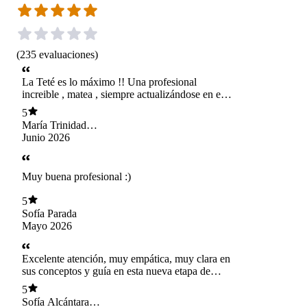
(
235
evaluaciones
)
La Teté es lo máximo !! Una profesional
increible , matea , siempre actualizándose en el
complejo mundo de la diabetes , cercana ,
5
empatica , la conocimos en nuestro debut y
María Trinidad
estamos felices con ella Yerthy
Boettcher Herrera
Junio 2026
Muy buena profesional :)
5
Sofía Parada
Mayo 2026
Excelente atención, muy empática, muy clara en
sus conceptos y guía en esta nueva etapa de
vida. Estamos muy agradecidas de todo lo
5
aprendido con ella.
Sofía Alcántara