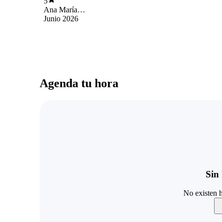
5
Ana María
Mackenna Ureta
Junio 2026
Agenda tu hora
Sin 
No existen h