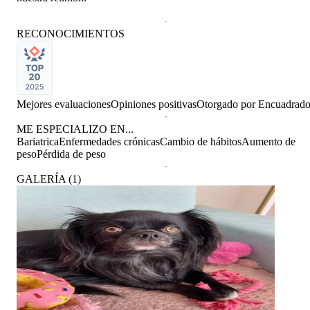
RECONOCIMIENTOS
Mejores evaluaciones
Opiniones positivas
Otorgado por
Encuadrad
ME ESPECIALIZO EN...
Bariatrica
Enfermedades crónicas
Cambio de hábitos
Aumento de
peso
Pérdida de peso
GALERÍA
(
1
)