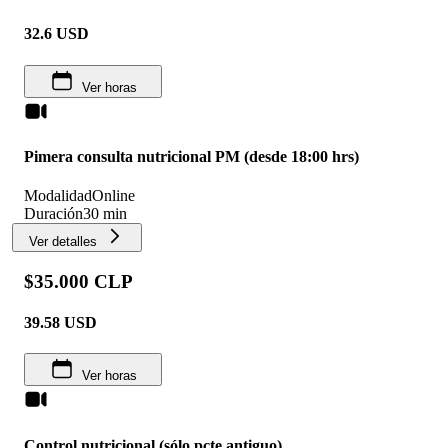
32.6
USD
Ver horas
Pimera consulta nutricional PM (desde 18:00 hrs)
Modalidad
Online
Duración
30 min
Ver detalles
$35.000 CLP
39.58
USD
Ver horas
Control nutricional (sólo pcte antiguo)