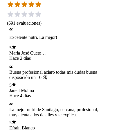
(
691
evaluaciones
)
Excelente nutri. La mejor!
5
María José Cueto
Riquelme
Hace 2 días
Buena profesional aclaró todas mis dudas buena
disposición un 10 🤗
5
Janett Molina
Hace 4 días
La mejor nutri de Santiago, cercana, profesional,
muy atenta a los detalles y te explica
absolutamente todo. Una de las artífices de mi
5
cambio de vida !
Efraín Blanco