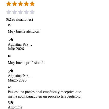
(
62
evaluaciones
)
Muy buena atención!
5
Agustina Paz
Criscione O’Ryan
Julio 2026
Muy buena profesional!
5
Agustina Paz
Criscione O’Ryan
Marzo 2026
Paz es una profesional empática y receptiva que
me ha acompañado en un proceso terapéutico de
manera muy responsable. Agradezco tener la
5
posibilidad de atenderme con ella y la
Anónima