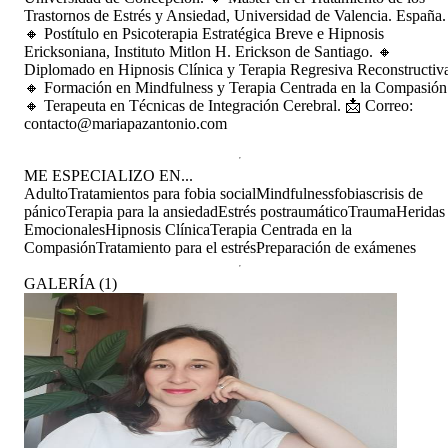
Trastornos de Estrés y Ansiedad, Universidad de Valencia. España.
🔸 Postítulo en Psicoterapia Estratégica Breve e Hipnosis
Ericksoniana, Instituto Mitlon H. Erickson de Santiago. 🔸
Diplomado en Hipnosis Clínica y Terapia Regresiva Reconstructiv
🔸 Formación en Mindfulness y Terapia Centrada en la Compasión
🔸 Terapeuta en Técnicas de Integración Cerebral. 📩 Correo:
contacto@mariapazantonio.com
ME ESPECIALIZO EN...
Adulto
Tratamientos para fobia social
Mindfulness
fobias
crisis de
pánico
Terapia para la ansiedad
Estrés postraumático
Trauma
Heridas
Emocionales
Hipnosis Clínica
Terapia Centrada en la
Compasión
Tratamiento para el estrés
Preparación de exámenes
GALERÍA
(
1
)