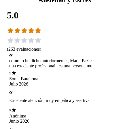
5.0
(
263
evaluaciones
)
como lo he dicho anteriormente , Maria Paz es
una excelente profesional , es una persona muy
grata , respetuosa ,con escucha activa y propone
5
estrategias adecuadas a las necesidades de su
Sonia Barahona
paciente , ma ha ayudado mucho . Muy
Gonzalez
Julio 2026
agradecida de su atención.
Excelente atención, muy empática y asertiva
5
Anónima
Junio 2026