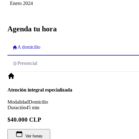
Wulf Carrasco
Enero 2024
Agenda tu hora
A domicilio
Presencial
Atención integral especializada
Modalidad
Domicilio
Duración
45 min
$40.000 CLP
Ver horas