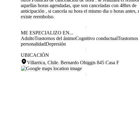
aquellas horas agendadas, que son canceladas con 48hrs de
anticipación , si cancela su hora el mismo dia o horas antes, 
existe reembolso.
ME ESPECIALIZO EN...
Adulto
Trastornos del ánimo
Cognitivo conductual
Trastornos 
personalidad
Depresión
UBICACIÓN
Villarrica, Chile
.
Bernardo Ohiggis 845 Casa F