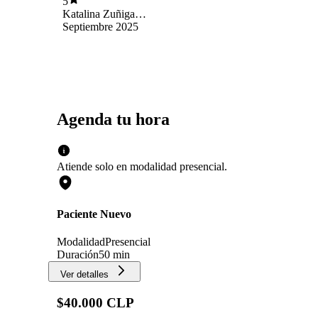
5
Katalina Zuñiga
Aravena
Septiembre 2025
Agenda tu hora
Atiende solo en
modalidad
presencial
.
Paciente Nuevo
Modalidad
Presencial
Duración
50 min
Ver detalles
$40.000 CLP