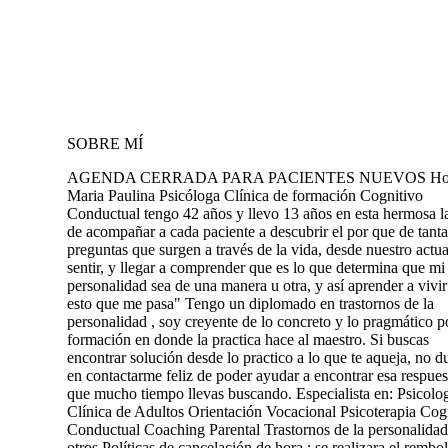
SOBRE MÍ
AGENDA CERRADA PARA PACIENTES NUEVOS Hol
Maria Paulina Psicóloga Clínica de formación Cognitivo
Conductual tengo 42 años y llevo 13 años en esta hermosa l
de acompañar a cada paciente a descubrir el por que de tanta
preguntas que surgen a través de la vida, desde nuestro actua
sentir, y llegar a comprender que es lo que determina que mi
personalidad sea de una manera u otra, y así aprender a vivir
esto que me pasa" Tengo un diplomado en trastornos de la
personalidad , soy creyente de lo concreto y lo pragmático p
formación en donde la practica hace al maestro. Si buscas
encontrar solución desde lo practico a lo que te aqueja, no d
en contactarme feliz de poder ayudar a encontrar esa respues
que mucho tiempo llevas buscando. Especialista en: Psicolo
Clínica de Adultos Orientación Vocacional Psicoterapia Cog
Conductual Coaching Parental Trastornos de la personalidad
otros Políticas de cancelación de hora : se realizara el rembo