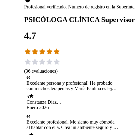
Profesional verificado. Número de registro en la Superin
PSICÓLOGA CLÍNICA Supervisora
4.7
(
36
evaluaciones
)
Excelente persona y profesional! He probado
con muchos terapeutas y María Paulina es lejos
la mejor! Con ella he avanzado muchísimo!
5
Genera una valiosisima conexión con el
Constanza Diaz
paciente y te da las herramientas para lograr los
Herrera
Enero 2026
objetivos. 1000% recomendada!
Excelente profesional. Me siento muy cómoda
al hablar con ella. Crea un ambiente seguro y de
confianza. La recomiendo al 100%.