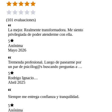
(
101
evaluaciones
)
La mejor. Realmente transformadora. Me siento
privilegiada de poder atenderme con ella.
5
Anónima
Mayo 2026
Tremenda profesional. Luego de pasearme por
un par de psicólog@s buscando preguntas a mis
respuestas y respuestas a mis preguntas, di con
5
ella de casualidad y ha sido sin duda un hallazgo
Rodrigo Ignacio
super salvador. Comencé la búsqueda primero
Ojeda Jeldes
Abril 2025
por simple curiosidad de autoconocimiento, pero
luego, en camino a ser padre por primera vez,
buscaba ser la versión más saludable de mí
Siempre me entrega confianza y tranquilidad.
mismo para mi hijo. Y vaya que me ha ayudado,
sobre todo pensando en la salvajada que es la
5
vida moderna. Mientras más te conoce, más
Anónima
sabe como despejar la maraña mental y lograr