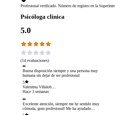
Profesional verificado. Número de registro en la Superin
Psicóloga clínica
5.0
(
14
evaluaciones
)
Buena disposición siempre y una persona muy
humana sin dejar de ser profesional
5
Valentina Villalobos
Flores
Hace 3 semanas
Excelente atención, siempre me he sentido muy
cómoda, gran profesional! Me ha ayudado
mucho con mi proceso ❣️