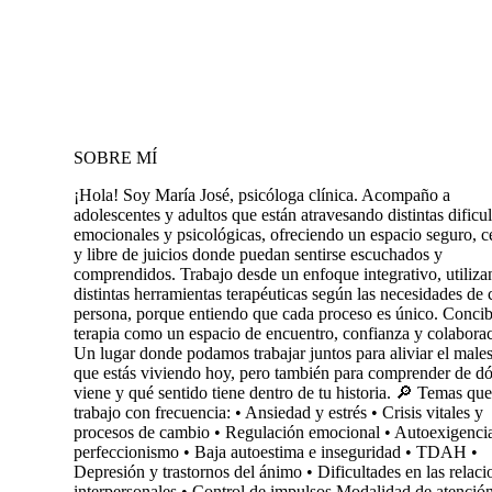
SOBRE MÍ
¡Hola! Soy María José, psicóloga clínica. Acompaño a
adolescentes y adultos que están atravesando distintas dificu
emocionales y psicológicas, ofreciendo un espacio seguro, 
y libre de juicios donde puedan sentirse escuchados y
comprendidos. Trabajo desde un enfoque integrativo, utiliz
distintas herramientas terapéuticas según las necesidades de
persona, porque entiendo que cada proceso es único. Concib
terapia como un espacio de encuentro, confianza y colabora
Un lugar donde podamos trabajar juntos para aliviar el males
que estás viviendo hoy, pero también para comprender de d
viene y qué sentido tiene dentro de tu historia. 🔎 Temas que
trabajo con frecuencia: • Ansiedad y estrés • Crisis vitales y
procesos de cambio • Regulación emocional • Autoexigenci
perfeccionismo • Baja autoestima e inseguridad • TDAH •
Depresión y trastornos del ánimo • Dificultades en las relaci
interpersonales • Control de impulsos Modalidad de atención