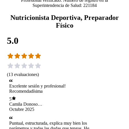
Profesional verificado. Número de registro en la
Superintendencia de Salud: 221184
Nutricionista Deportiva, Preparador
Físico
5.0
(
13
evaluaciones
)
Excelente sesión y profesional!
Recomendadísima
5
Camila Donoso
Astudillo
Octubre 2025
Puntual, estructurada, explica muy bien los
parámetros y todas las dudas que tengas. He