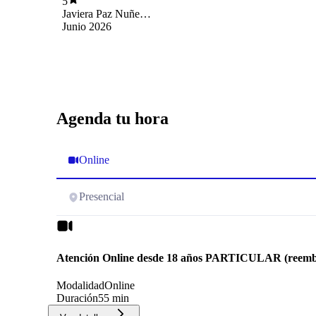
5
Javiera Paz Nuñez
Ortega
Junio 2026
Agenda tu hora
Online
Presencial
Atención Online desde 18 años PARTICULAR (reemb
Modalidad
Online
Duración
55 min