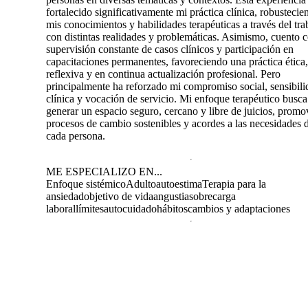
fortalecido significativamente mi práctica clínica, robustecie
mis conocimientos y habilidades terapéuticas a través del tra
con distintas realidades y problemáticas. Asimismo, cuento 
supervisión constante de casos clínicos y participación en
capacitaciones permanentes, favoreciendo una práctica ética,
reflexiva y en continua actualización profesional. Pero
principalmente ha reforzado mi compromiso social, sensibili
clínica y vocación de servicio. Mi enfoque terapéutico busca
generar un espacio seguro, cercano y libre de juicios, prom
procesos de cambio sostenibles y acordes a las necesidades 
cada persona.
ME ESPECIALIZO EN...
Enfoque sistémico
Adulto
autoestima
Terapia para la
ansiedad
objetivo de vida
angustia
sobrecarga
laboral
límites
autocuidado
hábitos
cambios y adaptaciones