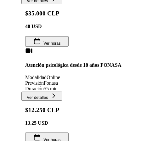
Ver detalles
$35.000 CLP
40
USD
Ver horas
Atención psicológica desde 18 años FONASA
Modalidad
Online
Previsión
Fonasa
Duración
55 min
Ver detalles
$12.250 CLP
13.25
USD
Ver horas