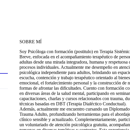
SOBRE MÍ
Soy Psicóloga con formación (postitulo) en Terapia Sistémic
Breve, enfocada en el acompañamiento terapéutico de perso
adultas desde una mirada integradora, humana y respetuosa 
procesos individuales. Actualmente me desempeño en atenc
psicológica independiente para adultos, brindando un espaci
escucha, contención y trabajo terapéutico orientado al bienes
emocional, el fortalecimiento personal y la construcción de 
formas de afrontar las dificultades. Cuento con formación co
en diversas áreas de la salud mental, participando en seminar
capacitaciones, charlas y cursos relacionados con trauma, du
técnicas basadas en DBT (Terapia Dialéctico Conductual).
Además, actualmente me encuentro cursando un Diplomado
Trauma Adulto, profundizando herramientas para el abordaj
clínico sensible y actualizado. Complementariamente, partic
un voluntariado de atención psicológica gratuita, acompaña
personas en diversas temáticas y contextos. Esta experiencia