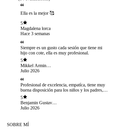
Ella es la mejor 🥰
5
Magdalena lorca
Hace 3 semanas
Siempre es un gusto cada sesión que tiene mi
hijo con cote, ella es muy profesional.
5
Mikkel Armin
Kurten Valderrama
Julio 2026
Profesional de excelencia, empatíca, tiene muy
buena disposición para los niños y los padres,
100% recomendable
5
Benjamin Gustavo
Valladares Brunet
Julio 2026
SOBRE MÍ