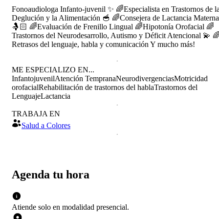
Fonoaudiologa Infanto-juvenil ✨ 🌈Especialista en Trastornos de l
Deglución y la Alimentación 🥣 🌈Consejera de Lactancia Materna
🤱🏻 🌈Evaluación de Frenillo Lingual 🌈Hipotonía Orofacial 🌈
Trastornos del Neurodesarrollo, Autismo y Déficit Atencional 💫 
Retrasos del lenguaje, habla y comunicación Y mucho más!
ME ESPECIALIZO EN...
Infantojuvenil
Atención Temprana
Neurodivergencias
Motricidad
orofacial
Rehabilitación de trastornos del habla
Trastornos del
Lenguaje
Lactancia
TRABAJA EN
Salud a Colores
Agenda tu hora
Atiende solo en
modalidad
presencial
.