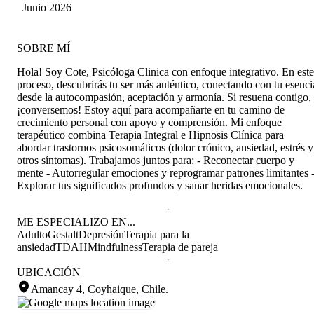
Montenegro
Junio 2026
SOBRE MÍ
Hola! Soy Cote, Psicóloga Clinica con enfoque integrativo. En este
proceso, descubrirás tu ser más auténtico, conectando con tu esenci
desde la autocompasión, aceptación y armonía. Si resuena contigo,
¡conversemos! Estoy aquí para acompañarte en tu camino de
crecimiento personal con apoyo y comprensión. Mi enfoque
terapéutico combina Terapia Integral e Hipnosis Clínica para
abordar trastornos psicosomáticos (dolor crónico, ansiedad, estrés y
otros síntomas). Trabajamos juntos para: - Reconectar cuerpo y
mente - Autorregular emociones y reprogramar patrones limitantes 
Explorar tus significados profundos y sanar heridas emocionales.
ME ESPECIALIZO EN...
Adulto
Gestalt
Depresión
Terapia para la
ansiedad
TDAH
Mindfulness
Terapia de pareja
UBICACIÓN
Amancay 4, Coyhaique, Chile
.