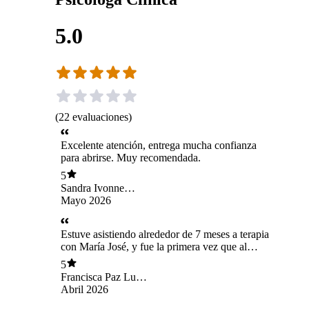
5.0
(
22
evaluaciones
)
Excelente atención, entrega mucha confianza
para abrirse. Muy recomendada.
5
Sandra Ivonne
Sepúlveda Negrón
Mayo 2026
Estuve asistiendo alrededor de 7 meses a terapia
con María José, y fue la primera vez que al
terminar un proceso terapéutico sentí que
5
realmente me ayudó de forma profunda. Desde
Francisca Paz Luna
el inicio, siempre conversamos el encuadre de la
Vega
Abril 2026
terapia, llegando a acuerdos que me permitieran
sentirme cómoda y avanzar a mi propio ritmo.