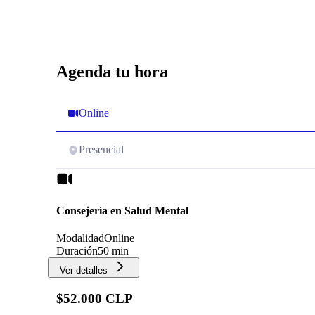
Durante este tiempo pude trabajar muchos temas
pendientes, y cada sesión se sentía como un
pequeño pero significativo paso hacia adelante.
María José permitió un lugar de confianza para
ser vulnerable y tocar temas que nunca antes me
Agenda tu hora
había atrevido a abrir. Además, fuimos
reconociendo en conjunto los avances que yo
misma podía notar en mi día a día, lo que hizo el
Online
proceso aún más significativo y enriquecedor.
Agradezco profundamente haber pasado por
este camino con una profesional tan cercana,
Presencial
empática y comprometida. Siempre desde el
cariño y con las palabras justas en el espacio
seguro que brindó en cada sesión. Una
excelente profesional.
Consejería en Salud Mental
Modalidad
Online
Duración
50 min
Ver detalles
$52.000 CLP