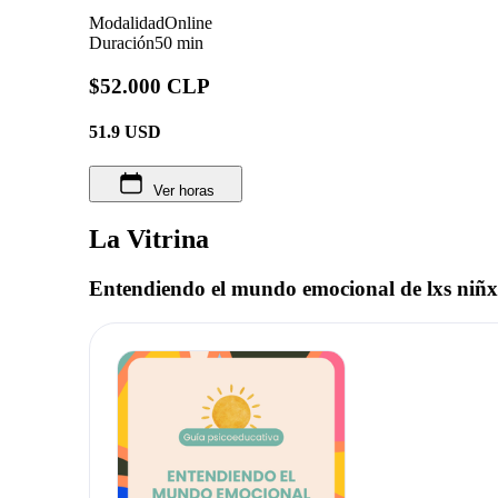
Modalidad
Online
Duración
50 min
$52.000 CLP
51.9
USD
Ver horas
La Vitrina
Entendiendo el mundo emocional de lxs niñx