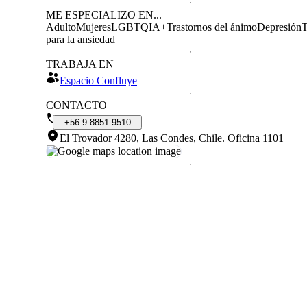
ME ESPECIALIZO EN...
Adulto
Mujeres
LGBTQIA+
Trastornos del ánimo
Depresión
T
para la ansiedad
TRABAJA EN
Espacio Confluye
CONTACTO
+56
9
8851
9510
El Trovador 4280, Las Condes, Chile
.
Oficina 1101