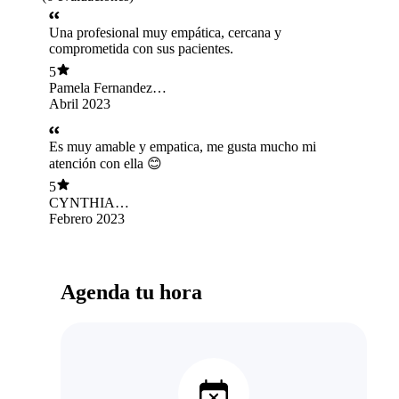
Una profesional muy empática, cercana y
comprometida con sus pacientes.
5
Pamela Fernandez
Rios
Abril 2023
Es muy amable y empatica, me gusta mucho mi
atención con ella 😊
5
CYNTHIA
CAROLINA
Febrero 2023
VENEGAS
CABEZ
Agenda tu hora