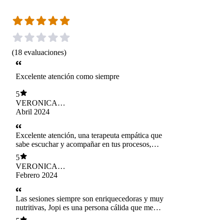
(
18
evaluaciones
)
Excelente atención como siempre
5
VERONICA
CRISTINA
Abril 2024
CONTRERAS FU
Excelente atención, una terapeuta empática que
sabe escuchar y acompañar en tus procesos,
muy agradecida siempre.
5
VERONICA
CRISTINA
Febrero 2024
CONTRERAS FU
Las sesiones siempre son enriquecedoras y muy
nutritivas, Jopi es una persona cálida que me
hace sentir en confianza y contenida, gracias a