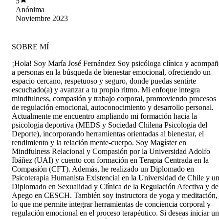
5
ella he podido avanzar en mi autoconocimiento
Anónima
y he podido enfrentar situaciones de mi vida con
Noviembre 2023
mayor tranquilidad y seguridad. Estoy
infinitamente agradecida de haber empezado
este proceso de aprendizajes junto a una
SOBRE MÍ
psicóloga como María José, recomendadisiiiima
!!
¡Hola! Soy María José Fernández Soy psicóloga clínica y acompa
a personas en la búsqueda de bienestar emocional, ofreciendo un
espacio cercano, respetuoso y seguro, donde puedas sentirte
escuchado(a) y avanzar a tu propio ritmo. Mi enfoque integra
mindfulness, compasión y trabajo corporal, promoviendo procesos
de regulación emocional, autoconocimiento y desarrollo personal.
Actualmente me encuentro ampliando mi formación hacia la
psicología deportiva (MEDS y Sociedad Chilena Psicología del
Deporte), incorporando herramientas orientadas al bienestar, el
rendimiento y la relación mente-cuerpo. Soy Magíster en
Mindfulness Relacional y Compasión por la Universidad Adolfo
Ibáñez (UAI) y cuento con formación en Terapia Centrada en la
Compasión (CFT). Además, he realizado un Diplomado en
Psicoterapia Humanista Existencial en la Universidad de Chile y u
Diplomado en Sexualidad y Clínica de la Regulación Afectiva y de
Apego en CESCH. También soy instructora de yoga y meditación,
lo que me permite integrar herramientas de conciencia corporal y
regulación emocional en el proceso terapéutico. Si deseas iniciar un