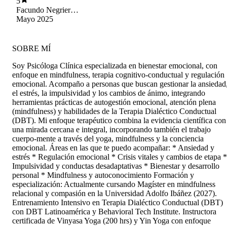
5
muy agradecidos de ella.
Facundo Negrier
Lazo
Mayo 2025
SOBRE MÍ
Soy Psicóloga Clínica especializada en bienestar emocional, con
enfoque en mindfulness, terapia cognitivo-conductual y regulación
emocional. Acompaño a personas que buscan gestionar la ansiedad
el estrés, la impulsividad y los cambios de ánimo, integrando
herramientas prácticas de autogestión emocional, atención plena
(mindfulness) y habilidades de la Terapia Dialéctico Conductual
(DBT). Mi enfoque terapéutico combina la evidencia científica con
una mirada cercana e integral, incorporando también el trabajo
cuerpo-mente a través del yoga, mindfulness y la conciencia
emocional. Áreas en las que te puedo acompañar: * Ansiedad y
estrés * Regulación emocional * Crisis vitales y cambios de etapa *
Impulsividad y conductas desadaptativas * Bienestar y desarrollo
personal * Mindfulness y autoconocimiento Formación y
especialización: Actualmente cursando Magíster en mindfulness
relacional y compasión en la Universidad Adolfo Ibáñez (2027).
Entrenamiento Intensivo en Terapia Dialéctico Conductual (DBT)
con DBT Latinoamérica y Behavioral Tech Institute. Instructora
certificada de Vinyasa Yoga (200 hrs) y Yin Yoga con enfoque