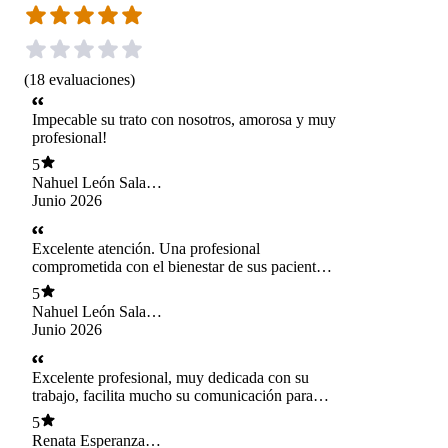
(
18
evaluaciones
)
Impecable su trato con nosotros, amorosa y muy
profesional!
5
Nahuel León Salas
Llanos
Junio 2026
Excelente atención. Una profesional
comprometida con el bienestar de sus pacientes.
Empática con los niños y con nosotros como
5
padres, explica todo claramente y nos entrega
Nahuel León Salas
las mejores alternativas. Transmite su cariño por
Llanos
Junio 2026
su trabajo.
Excelente profesional, muy dedicada con su
trabajo, facilita mucho su comunicación para
comprender diagnósticos y trabajos a realizar en
5
nuestra bebé sin tanto término médico.
Renata Esperanza