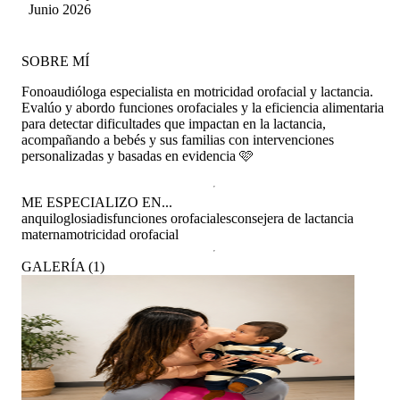
Silva Oyarzún
Junio 2026
SOBRE MÍ
Fonoaudióloga especialista en motricidad orofacial y lactancia.
Evalúo y abordo funciones orofaciales y la eficiencia alimentaria
para detectar dificultades que impactan en la lactancia,
acompañando a bebés y sus familias con intervenciones
personalizadas y basadas en evidencia 🩷
ME ESPECIALIZO EN...
anquiloglosia
disfunciones orofaciales
consejera de lactancia
materna
motricidad orofacial
GALERÍA
(
1
)