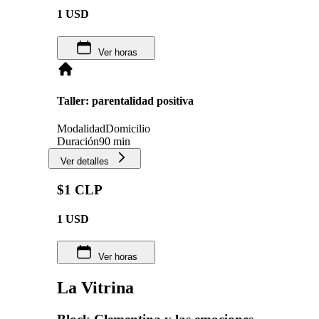
1
USD
Ver horas
Taller: parentalidad positiva
Modalidad
Domicilio
Duración
90 min
Ver detalles
$1 CLP
1
USD
Ver horas
La Vitrina