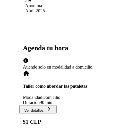
5
Anónima
Abril 2025
Agenda tu hora
Atiende solo en
modalidad
a domicilio
.
Taller como abordar las pataletas
Modalidad
Domicilio
Duración
90 min
Ver detalles
$1 CLP