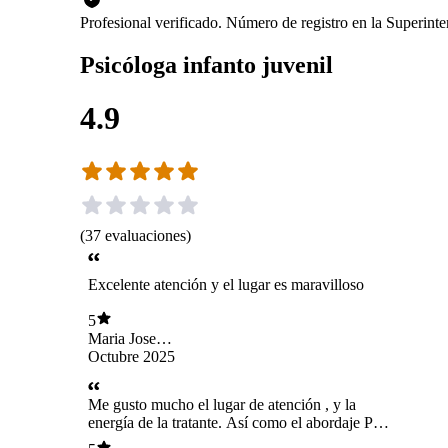
Profesional verificado. Número de registro en la Superint
Psicóloga infanto juvenil
4.9
(
37
evaluaciones
)
Excelente atención y el lugar es maravilloso
5
Maria Jose
Henriquez
Octubre 2025
Me gusto mucho el lugar de atención , y la
energía de la tratante. Así como el abordaje Para
llevar la sesión.