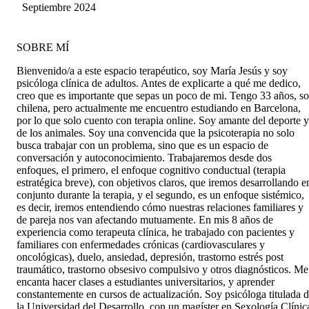
Septiembre 2024
SOBRE MÍ
Bienvenido/a a este espacio terapéutico, soy María Jesús y soy
psicóloga clínica de adultos. Antes de explicarte a qué me dedico,
creo que es importante que sepas un poco de mi. Tengo 33 años, s
chilena, pero actualmente me encuentro estudiando en Barcelona,
por lo que solo cuento con terapia online. Soy amante del deporte y
de los animales. Soy una convencida que la psicoterapia no solo
busca trabajar con un problema, sino que es un espacio de
conversación y autoconocimiento. Trabajaremos desde dos
enfoques, el primero, el enfoque cognitivo conductual (terapia
estratégica breve), con objetivos claros, que iremos desarrollando e
conjunto durante la terapia, y el segundo, es un enfoque sistémico,
es decir, iremos entendiendo cómo nuestras relaciones familiares y
de pareja nos van afectando mutuamente. En mis 8 años de
experiencia como terapeuta clínica, he trabajado con pacientes y
familiares con enfermedades crónicas (cardiovasculares y
oncológicas), duelo, ansiedad, depresión, trastorno estrés post
traumático, trastorno obsesivo compulsivo y otros diagnósticos. Me
encanta hacer clases a estudiantes universitarios, y aprender
constantemente en cursos de actualización. Soy psicóloga titulada 
la Universidad del Desarrollo, con un magíster en Sexología Clínic