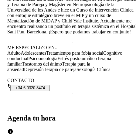
y Terapia de Pareja y Magíster en Neuropsicología de la
Universidad de los Andes e hice un Curso de Intervención Clínica
con enfoque estratégico breve en el MIP y un curso de
Mentalización de MIDAP y Child Yale Institute. Actualmente me
encuentro realizando un postítulo en terapia sistémica en el Hospita
Sant Pau, Barcelona. ¡Espero que podamos trabajar en conjunto!
ME ESPECIALIZO EN...
Adulto
Adolescentes
Tratamientos para fobia social
Cognitivo
conductual
Psicooncología
Estrés postraumático
Terapia
familiar
Trastornos del ánimo
Terapia para la
ansiedad
Depresión
Terapia de pareja
Sexología Clínica
CONTACTO
+34
6
0320
8474
Agenda tu hora