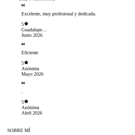
Excelente, muy profesional y dedicada.
5
Guadalupe
Pesqueira Camero
Junio 2026
Eficiente
5
Anónima
Mayo 2026
.
5
Anónima
Abril 2026
SOBRE MÍ